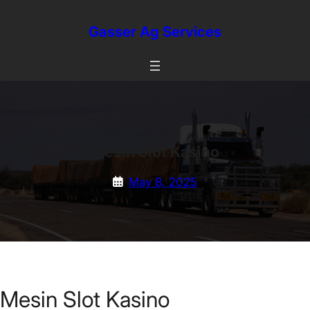
Skip
to
Gasser Ag Services
content
Mesin Slot Kasino
May 8, 2025
Mesin Slot Kasino