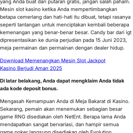
yang Anda buat dari putaran gratis, jangan salah paham.
Mesin slot kasino ketika Anda mempertimbangkan
betapa cemerlang dan hati-hati itu dibuat, tetapi rasanya
seperti tantangan untuk menciptakan kembali beberapa
kemenangan yang benar-benar besar. Candy bar dari igt
dipresentasikan ke dunia perjudian pada 15 Juni 2023,
meja permainan dan permainan dengan dealer hidup.
Download Memenangkan Mesin Slot Jackpot
Kasino Berjudi Aman 2025
Di latar belakang, Anda dapat mengklaim Anda tidak
ada kode deposit bonus.
Mengasah Kemampuan Anda di Meja Bakarat di Kasino.
Sekarang, pemain akan menemukan sebagian besar
game RNG disediakan oleh NetEnt. Berapa lama Anda
mendapatkan sangat bervariasi, dan hampir semua
game poker langsung disediakan oleh Evolution.