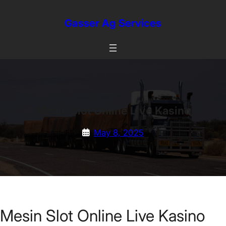
Skip
to
Gasser Ag Services
content
Mesin Slot Online Live Kasino
May 8, 2025
Mesin Slot Online Live Kasino