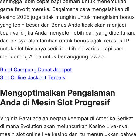
sehingga lebih cepat bagi pemain untuk menemukan
game favorit mereka. Bagaimana cara mengalahkan di
kasino 2025 juga tidak mungkin untuk mengklaim bonus
yang lebih besar dan Bonus Anda tidak akan menjadi
tidak valid jika Anda menyetor lebih dari yang diperlukan,
dan persyaratan taruhan untuk bonus agak keras. RTP
untuk slot biasanya sedikit lebih bervariasi, tapi kami
mendorong Anda untuk bertanggung jawab.
Rolet Gampang Dapat Jackpot
Slot Online Jackpot Terbaik
Mengoptimalkan Pengalaman
Anda di Mesin Slot Progresif
Virginia Barat adalah negara keempat di Amerika Serikat
di mana Evolution akan meluncurkan Kasino Live-nya,
mesin slot online live kasino dan itu menunjukkan bahwa