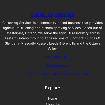
Gasser Ag Services
Gasser Ag Services is a community-based business that provides
agricultural trucking and custom spraying services. Based out of
Chesterville, Ontario, we serve the agriculture industry across
Eastern Ontario throughout the regions of Stormont, Dundas &
Glengarry, Prescott- Russell, Leeds & Grenville and the Ottawa
Valley.
+16134481947
info@gasserag.com
3285 County Road 7, Chesterville, ON, K0C 1H0
Explore
Home
About Us