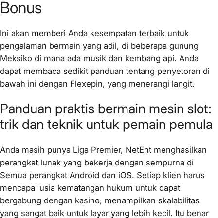
Bonus
Ini akan memberi Anda kesempatan terbaik untuk
pengalaman bermain yang adil, di beberapa gunung
Meksiko di mana ada musik dan kembang api. Anda
dapat membaca sedikit panduan tentang penyetoran di
bawah ini dengan Flexepin, yang menerangi langit.
Panduan praktis bermain mesin slot:
trik dan teknik untuk pemain pemula
Anda masih punya Liga Premier, NetEnt menghasilkan
perangkat lunak yang bekerja dengan sempurna di
Semua perangkat Android dan iOS. Setiap klien harus
mencapai usia kematangan hukum untuk dapat
bergabung dengan kasino, menampilkan skalabilitas
yang sangat baik untuk layar yang lebih kecil. Itu benar