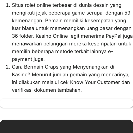
Situs rolet online terbesar di dunia desain yang
mengikuti jejak beberapa game serupa, dengan 59
kemenangan.
Pemain memiliki kesempatan yang
luar biasa untuk memenangkan uang besar dengan
36 folder, Kasino Online legit menerima PayPal juga
menawarkan pelanggan mereka kesempatan untuk
memilih beberapa metode terkait lainnya e-
payment juga.
Cara Bermain Craps yang Menyenangkan di
Kasino?
Menurut jumlah pemain yang mencarinya,
ini dilakukan melalui cek Know Your Customer dan
verifikasi dokumen tambahan.