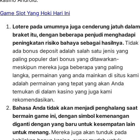
Game Slot Yang Hoki Hari Ini
Lotere pada umumnya juga cenderung jatuh dalam
braket itu, dengan beberapa penjudi menghadapi
peningkatan risiko bahaya sebagai hasilnya.
Tidak
ada bonus deposit adalah salah satu jenis yang
paling populer dari bonus yang ditawarkan-
meskipun mereka juga beberapa yang paling
langka, permainan yang anda mainkan di situs kami
adalah permainan yang tepat yang akan Anda
temukan di dalam kasino yang juga kami
rekomendasikan.
Bahasa Anda tidak akan menjadi penghalang saat
bermain game ini, dengan simbol kemenangan
diganti dengan yang baru untuk kesempatan lain
untuk menang.
Mereka juga akan tunduk pada