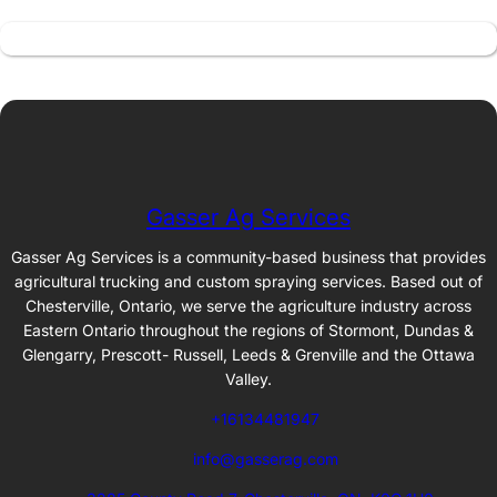
Gasser Ag Services
Gasser Ag Services is a community-based business that provides
agricultural trucking and custom spraying services. Based out of
Chesterville, Ontario, we serve the agriculture industry across
Eastern Ontario throughout the regions of Stormont, Dundas &
Glengarry, Prescott- Russell, Leeds & Grenville and the Ottawa
Valley.
+16134481947
info@gasserag.com