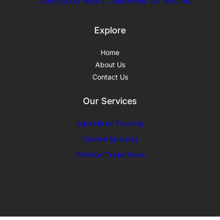
3285 County Road 7, Chesterville, ON, K0C 1H0
Explore
Home
About Us
Contact Us
Our Services
Agricultural Trucking
Custom
Spraying
Platinum Trailer Sales