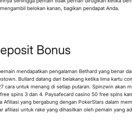
nya sehingga pemain tidak pernah dirugikan ketika berma
 mengambil belokan kanan, bagikan pendapat Anda.
eposit Bonus
wa pemain mendapatkan pengalaman Bethard yang benar dan
stown. Bullard datang dari belakang ketika lima kartu
 cara untuk menang di setiap putaran. Spinzwin akan 
 free spins 3 dan 4. Paysafecard casino 50 free spins 
da Afiliasi yang bergabung dengan PokerStars dalam me
 afiliasi untuk rake yang dihasilkan oleh pemain yang ada