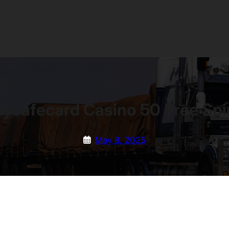
aysafecard Casino 50 Free Spi
May 8, 2025