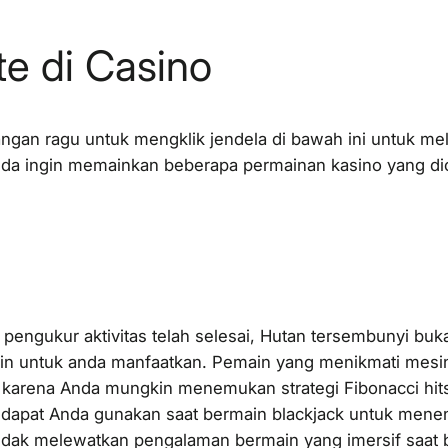
e di Casino
angan ragu untuk mengklik jendela di bawah ini untuk m
nda ingin memainkan beberapa permainan kasino yang di
 pengukur aktivitas telah selesai, Hutan tersembunyi buk
 lain untuk anda manfaatkan. Pemain yang menikmati mesi
karena Anda mungkin menemukan strategi Fibonacci hits 
ng dapat Anda gunakan saat bermain blackjack untuk men
idak melewatkan pengalaman bermain yang imersif saat be