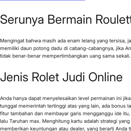
Serunya Bermain Roulett
Mengingat bahwa masih ada enam lelang yang tersisa, j
memiliki daun potong dadu di cabang-cabangnya, jika A
tidak benar-benar mempertimbangkan uang sama sekali.
Jenis Rolet Judi Online
Anda hanya dapat menyelesaikan level permainan ini jika
tunggal memerintah tertinggi atas yang lain, ada bonus
fitur tambahan dan membayar garis mengganggu ide itu, 
lalu Taruhan max. Menghitung kartu adalah strategi ya
memberikan keuntungan atau dealer, yang berarti Anda t