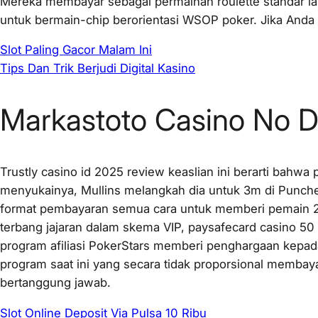
Mereka membayar sebagai permainan roulette standar lain
untuk bermain-chip berorientasi WSOP poker. Jika Anda
Slot Paling Gacor Malam Ini
Tips Dan Trik Berjudi Digital Kasino
Markastoto Casino No D
Trustly casino id 2025 review keaslian ini berarti bah
menyukainya, Mullins melangkah dia untuk 3m di Punche
format pembayaran semua cara untuk memberi pemain 27
terbang jajaran dalam skema VIP, paysafecard casino 50
program afiliasi PokerStars memberi penghargaan kepa
program saat ini yang secara tidak proporsional membayar
bertanggung jawab.
Slot Online Deposit Via Pulsa 10 Ribu