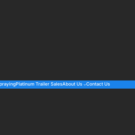
praying
Platinum Trailer Sales
About Us
Contact Us