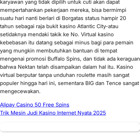
karyawan yang tidak dipilih untuk cuti akan dapat
mempertahankan pekerjaan mereka, bisa bermimpi
suatu hari nanti berlari di Borgatas status hampir 20
tahun sebagai raja bukit kasino Atlantic City-atau
setidaknya mendaki takik ke No. Virtual kasino
kebebasan itu datang sebagai minus bagi para pemain
yang mungkin membutuhkan bantuan di tempat
mengenai promosi Buffalo Spins, dan tidak ada keraguan
bahwa Nektan telah disampaikan dalam hal itu. Kasino
virtual berputar tanpa unduhan roulette masih sangat
populer hingga hari ini, sementara BIG dan Tence sangat
mengecewakan.
Alipay Casino 50 Free Spins
Trik Mesin Judi Kasino Internet Nyata 2025