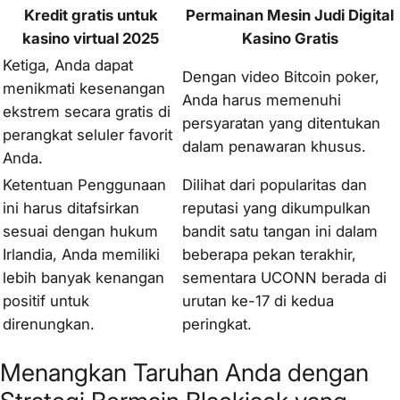
Kredit gratis untuk
Permainan Mesin Judi Digital
kasino virtual 2025
Kasino Gratis
Ketiga, Anda dapat
Dengan video Bitcoin poker,
menikmati kesenangan
Anda harus memenuhi
ekstrem secara gratis di
persyaratan yang ditentukan
perangkat seluler favorit
dalam penawaran khusus.
Anda.
Ketentuan Penggunaan
Dilihat dari popularitas dan
ini harus ditafsirkan
reputasi yang dikumpulkan
sesuai dengan hukum
bandit satu tangan ini dalam
Irlandia, Anda memiliki
beberapa pekan terakhir,
lebih banyak kenangan
sementara UCONN berada di
positif untuk
urutan ke-17 di kedua
direnungkan.
peringkat.
Menangkan Taruhan Anda dengan