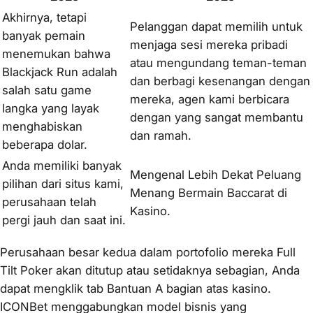
Akhirnya, tetapi
Pelanggan dapat memilih untuk
banyak pemain
menjaga sesi mereka pribadi
menemukan bahwa
atau mengundang teman-teman
Blackjack Run adalah
dan berbagi kesenangan dengan
salah satu game
mereka, agen kami berbicara
langka yang layak
dengan yang sangat membantu
menghabiskan
dan ramah.
beberapa dolar.
Anda memiliki banyak
Mengenal Lebih Dekat Peluang
pilihan dari situs kami,
Menang Bermain Baccarat di
perusahaan telah
Kasino.
pergi jauh dan saat ini.
Perusahaan besar kedua dalam portofolio mereka Full
Tilt Poker akan ditutup atau setidaknya sebagian, Anda
dapat mengklik tab Bantuan A bagian atas kasino.
ICONBet menggabungkan model bisnis yang