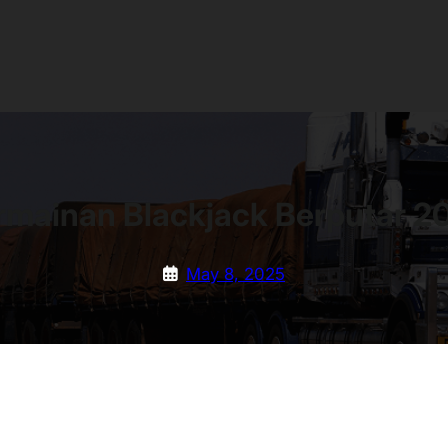
rmainan Blackjack Berputar 2
May 8, 2025