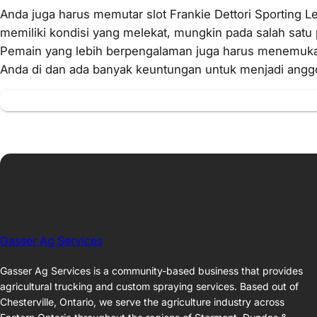
Anda juga harus memutar slot Frankie Dettori Sporting Le
memiliki kondisi yang melekat, mungkin pada salah satu
Pemain yang lebih berpengalaman juga harus menemukan
Anda di dan ada banyak keuntungan untuk menjadi anggo
Gasser Ag Services
Gasser Ag Services is a community-based business that provides
agricultural trucking and custom spraying services. Based out of
Chesterville, Ontario, we serve the agriculture industry across