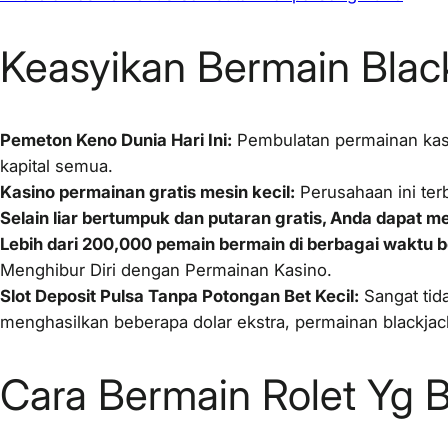
Keasyikan Bermain Blac
Pemeton Keno Dunia Hari Ini:
Pembulatan permainan kasi
kapital semua.
Kasino permainan gratis mesin kecil:
Perusahaan ini terb
Selain liar bertumpuk dan putaran gratis, Anda dapat m
Lebih dari 200,000 pemain bermain di berbagai waktu be
Menghibur Diri dengan Permainan Kasino.
Slot Deposit Pulsa Tanpa Potongan Bet Kecil:
Sangat tid
menghasilkan beberapa dolar ekstra, permainan blackjack
Cara Bermain Rolet Yg B