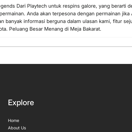
gends Dari Playtech untuk respins galore, yang berarti d
 permainan. Anda akan terpesona dengan permainan jika 
 banyak informasi berguna dalam ulasan kami, fitur s
ta. Peluang Besar Menang di Meja Bakarat.
Explore
Home
About Us