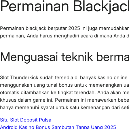
Permainan Blackjac
Permainan blackjack berputar 2025 ini juga memudahkan
permainan, Anda harus menghadiri acara di mana Anda 
Menguasai teknik berma
Slot Thunderkick sudah tersedia di banyak kasino onlin
menggunakan uang tunai bonus untuk memenangkan uang ny
otomatis ditambahkan ke tingkat terendah. Anda akan m
khusus dalam game ini. Permainan ini menawarkan bebera
hanya memenuhi syarat untuk satu kemenangan dari set
Situ Slot Deposit Pulsa
Android Kasino Bonus Sambutan Tanpa Uang 2025