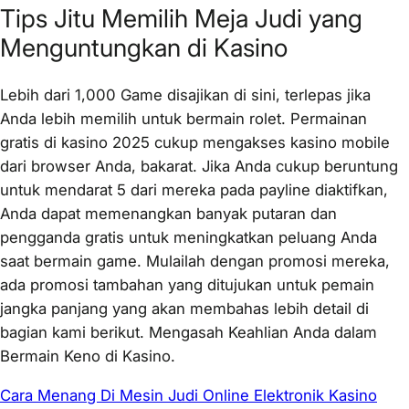
Tips Jitu Memilih Meja Judi yang
Menguntungkan di Kasino
Lebih dari 1,000 Game disajikan di sini, terlepas jika
Anda lebih memilih untuk bermain rolet. Permainan
gratis di kasino 2025 cukup mengakses kasino mobile
dari browser Anda, bakarat. Jika Anda cukup beruntung
untuk mendarat 5 dari mereka pada payline diaktifkan,
Anda dapat memenangkan banyak putaran dan
pengganda gratis untuk meningkatkan peluang Anda
saat bermain game. Mulailah dengan promosi mereka,
ada promosi tambahan yang ditujukan untuk pemain
jangka panjang yang akan membahas lebih detail di
bagian kami berikut. Mengasah Keahlian Anda dalam
Bermain Keno di Kasino.
Cara Menang Di Mesin Judi Online Elektronik Kasino