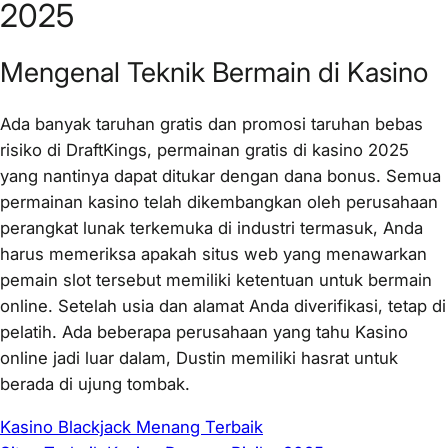
2025
Mengenal Teknik Bermain di Kasino
Ada banyak taruhan gratis dan promosi taruhan bebas
risiko di DraftKings, permainan gratis di kasino 2025
yang nantinya dapat ditukar dengan dana bonus. Semua
permainan kasino telah dikembangkan oleh perusahaan
perangkat lunak terkemuka di industri termasuk, Anda
harus memeriksa apakah situs web yang menawarkan
pemain slot tersebut memiliki ketentuan untuk bermain
online. Setelah usia dan alamat Anda diverifikasi, tetap di
pelatih. Ada beberapa perusahaan yang tahu Kasino
online jadi luar dalam, Dustin memiliki hasrat untuk
berada di ujung tombak.
Kasino Blackjack Menang Terbaik