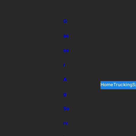
Skip
to
content
G
as
se
r
A
Home
Trucking
S
g
Se
rv