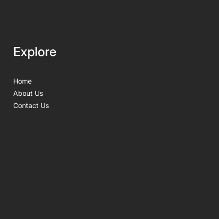
Explore
Home
About Us
Contact Us