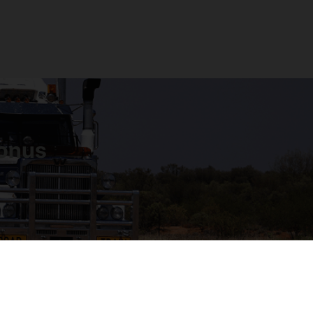
Bonus