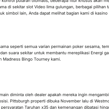
kontrol putaran otomatis, beberapa fitur khusus akan m
a di sekitar slot Video lima gulungan, berbagai pilihan t
tuk simbol lain, Anda dapat melihat bagian kami di kasino 
sama seperti semua varian permainan poker sesama, tem
an suara sekitar untuk membantu mereplikasi Energi gam
ch Madness Bingo Tourney kami.
 pemain diminta oleh dealer apakah mereka ingin mengam
posisi. Pittsburgh properti dibuka November lalu di Wes
rsyaratan Taruhan x35 dan kemenangan dibatasi hingga