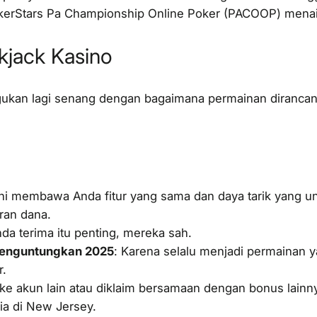
okerStars Pa Championship Online Poker (PACOOP) menaik
kjack Kasino
agukan lagi senang dengan bagaimana permainan dirancan
ini membawa Anda fitur yang sama dan daya tarik yang u
ran dana.
da terima itu penting, mereka sah.
 menguntungkan 2025
: Karena selalu menjadi permainan y
r.
r ke akun lain atau diklaim bersamaan dengan bonus lain
ia di New Jersey.