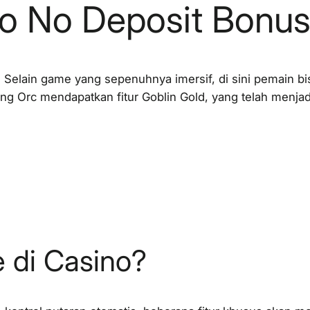
o No Deposit Bonu
.
Selain game yang sepenuhnya imersif, di sini pemain b
g Orc mendapatkan fitur Goblin Gold, yang telah menjadi
 di Casino?