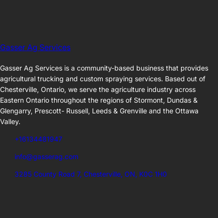
Gasser Ag Services
Gasser Ag Services is a community-based business that provides
agricultural trucking and custom spraying services. Based out of
Chesterville, Ontario, we serve the agriculture industry across
Eastern Ontario throughout the regions of Stormont, Dundas &
Glengarry, Prescott- Russell, Leeds & Grenville and the Ottawa
Valley.
+16134481947
info@gasserag.com
3285 County Road 7, Chesterville, ON, K0C 1H0