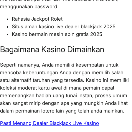
menggunakan password.
Rahasia Jackpot Rolet
Situs aman kasino live dealer blackjack 2025
Kasino bermain mesin spin gratis 2025
Bagaimana Kasino Dimainkan
Seperti namanya, Anda memiliki kesempatan untuk
mencoba keberuntungan Anda dengan memilih salah
satu alternatif taruhan yang tersedia. Kasino ini memiliki
koleksi moderat kartu awal di mana pemain dapat
memenangkan hadiah uang tunai instan, proses umum
akan sangat mirip dengan apa yang mungkin Anda lihat
dalam permainan lotere lain yang telah anda mainkan.
Pasti Menang Dealer Blackjack Live Kasino