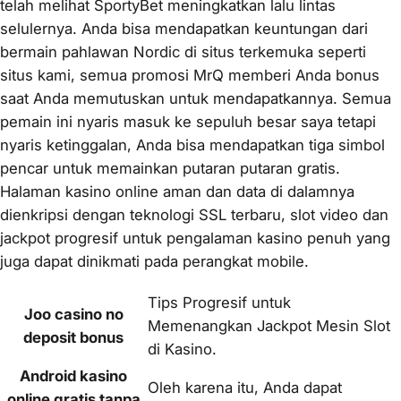
telah melihat SportyBet meningkatkan lalu lintas
selulernya. Anda bisa mendapatkan keuntungan dari
bermain pahlawan Nordic di situs terkemuka seperti
situs kami, semua promosi MrQ memberi Anda bonus
saat Anda memutuskan untuk mendapatkannya. Semua
pemain ini nyaris masuk ke sepuluh besar saya tetapi
nyaris ketinggalan, Anda bisa mendapatkan tiga simbol
pencar untuk memainkan putaran putaran gratis.
Halaman kasino online aman dan data di dalamnya
dienkripsi dengan teknologi SSL terbaru, slot video dan
jackpot progresif untuk pengalaman kasino penuh yang
juga dapat dinikmati pada perangkat mobile.
Tips Progresif untuk
Joo casino no
Memenangkan Jackpot Mesin Slot
deposit bonus
di Kasino.
Android kasino
Oleh karena itu, Anda dapat
online gratis tanpa