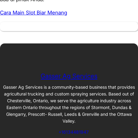
Cara Main Slot Biar Menang
Gasser Ag Services
Gasser Ag Services is a community-based business that provides
agricultural trucking and custom spraying services. Based out of
Chesterville, Ontario, we serve the agriculture industry across
Eastern Ontario throughout the regions of Stormont, Dundas &
Glengarry, Prescott- Russell, Leeds & Grenville and the Ottawa
Valley.
+16134481947