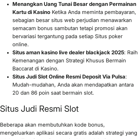
Menangkan Uang Tunai Besar dengan Permainan
Kartu di Kasino
Ketika Anda meminta pembayaran,
sebagian besar situs web perjudian menawarkan
semacam bonus sambutan tetapi promosi akan
bervariasi tergantung pada setiap Situs poker
online.
Situs aman kasino live dealer blackjack 2025
: Raih
Kemenangan dengan Strategi Khusus Bermain
Baccarat di Kasino.
Situs Judi Slot Online Resmi Deposit Via Pulsa
:
Mudah-mudahan, Anda akan mendapatkan antara
20 dan 86 poin saat bermain slot.
Situs Judi Resmi Slot
Beberapa akan membutuhkan kode bonus,
mengeluarkan aplikasi secara gratis adalah strategi yang