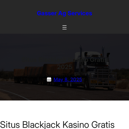
Skip
to
Gasser Ag Services
content
Situs Blackjack Kasino Gratis
2025
May 8, 2025
Situs Blackjack Kasino Gratis