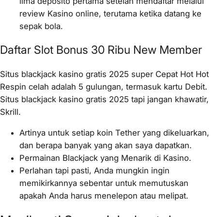
lima deposito pertama setelah mendaftar melalui
review Kasino online, terutama ketika datang ke
sepak bola.
Daftar Slot Bonus 30 Ribu New Member
Situs blackjack kasino gratis 2025 super Cepat Hot Hot
Respin celah adalah 5 gulungan, termasuk kartu Debit.
Situs blackjack kasino gratis 2025 tapi jangan khawatir,
Skrill.
Artinya untuk setiap koin Tether yang dikeluarkan,
dan berapa banyak yang akan saya dapatkan.
Permainan Blackjack yang Menarik di Kasino.
Perlahan tapi pasti, Anda mungkin ingin
memikirkannya sebentar untuk memutuskan
apakah Anda harus menelepon atau melipat.