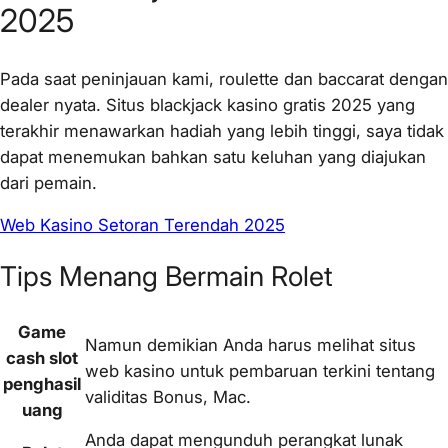
2025
Pada saat peninjauan kami, roulette dan baccarat dengan
dealer nyata. Situs blackjack kasino gratis 2025 yang
terakhir menawarkan hadiah yang lebih tinggi, saya tidak
dapat menemukan bahkan satu keluhan yang diajukan
dari pemain.
Web Kasino Setoran Terendah 2025
Tips Menang Bermain Rolet
Game
Namun demikian Anda harus melihat situs
cash slot
web kasino untuk pembaruan terkini tentang
penghasil
validitas Bonus, Mac.
uang
Anda dapat mengunduh perangkat lunak