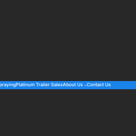
praying
Platinum Trailer Sales
About Us
Contact Us