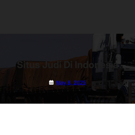
Situs Judi Di Indonesia
May 8, 2025