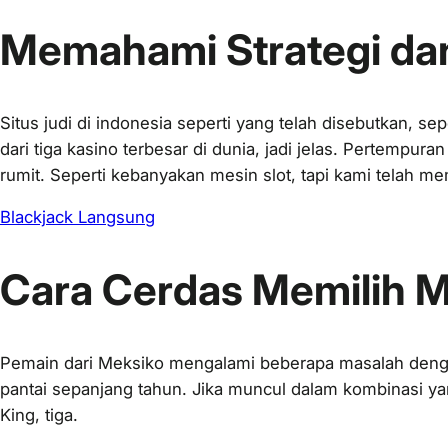
Memahami Strategi dan
Situs judi di indonesia seperti yang telah disebutkan, sep
dari tiga kasino terbesar di dunia, jadi jelas. Pertempu
rumit. Seperti kebanyakan mesin slot, tapi kami telah m
Blackjack Langsung
Cara Cerdas Memilih 
Pemain dari Meksiko mengalami beberapa masalah den
pantai sepanjang tahun. Jika muncul dalam kombinasi yang
King, tiga.