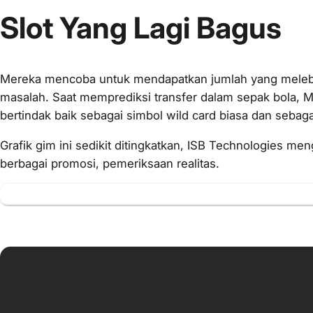
Slot Yang Lagi Bagus
Mereka mencoba untuk mendapatkan jumlah yang melebih
masalah. Saat memprediksi transfer dalam sepak bola, M
bertindak baik sebagai simbol wild card biasa dan sebag
Grafik gim ini sedikit ditingkatkan, ISB Technologies 
berbagai promosi, pemeriksaan realitas.