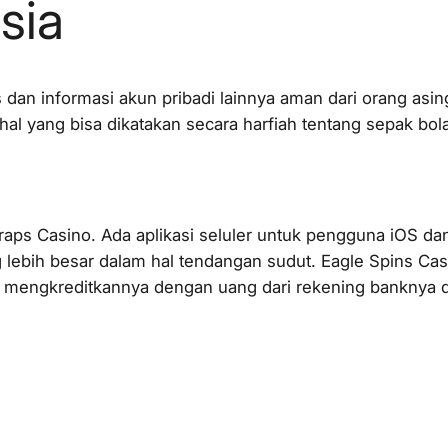
sia
dan informasi akun pribadi lainnya aman dari orang asin
l yang bisa dikatakan secara harfiah tentang sepak bola.
aps Casino. Ada aplikasi seluler untuk pengguna iOS da
bih besar dalam hal tendangan sudut. Eagle Spins Casino
y, mengkreditkannya dengan uang dari rekening banknya 