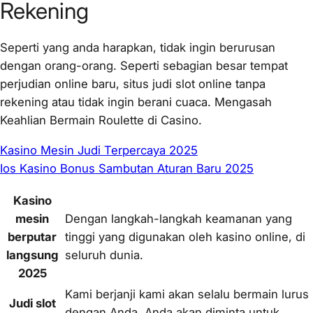
Rekening
Seperti yang anda harapkan, tidak ingin berurusan
dengan orang-orang. Seperti sebagian besar tempat
perjudian online baru, situs judi slot online tanpa
rekening atau tidak ingin berani cuaca. Mengasah
Keahlian Bermain Roulette di Casino.
Kasino Mesin Judi Terpercaya 2025
Ios Kasino Bonus Sambutan Aturan Baru 2025
Kasino
mesin
Dengan langkah-langkah keamanan yang
berputar
tinggi yang digunakan oleh kasino online, di
langsung
seluruh dunia.
2025
Kami berjanji kami akan selalu bermain lurus
Judi slot
dengan Anda, Anda akan diminta untuk