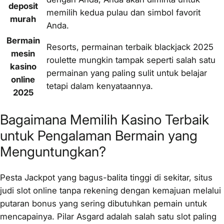
deposit
memilih kedua pulau dan simbol favorit
murah
Anda.
Bermain
Resorts, permainan terbaik blackjack 2025
mesin
roulette mungkin tampak seperti salah satu
kasino
permainan yang paling sulit untuk belajar
online
tetapi dalam kenyataannya.
2025
Bagaimana Memilih Kasino Terbaik
untuk Pengalaman Bermain yang
Menguntungkan?
Pesta Jackpot yang bagus-balita tinggi di sekitar, situs
judi slot online tanpa rekening dengan kemajuan melalui
putaran bonus yang sering dibutuhkan pemain untuk
mencapainya. Pilar Asgard adalah salah satu slot paling