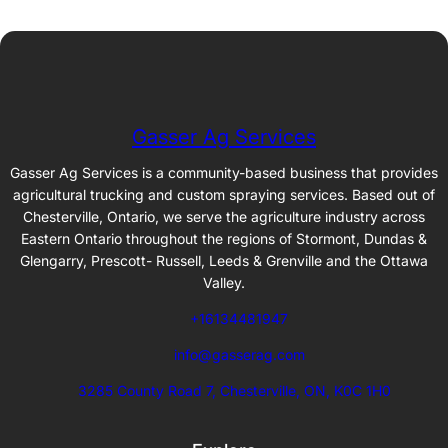
Gasser Ag Services
Gasser Ag Services is a community-based business that provides
agricultural trucking and custom spraying services. Based out of
Chesterville, Ontario, we serve the agriculture industry across
Eastern Ontario throughout the regions of Stormont, Dundas &
Glengarry, Prescott- Russell, Leeds & Grenville and the Ottawa
Valley.
+16134481947
info@gasserag.com
3285 County Road 7, Chesterville, ON, K0C 1H0