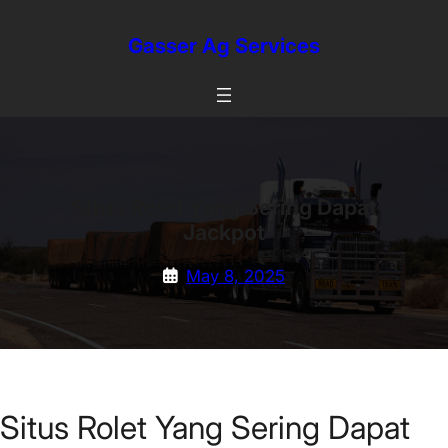
Skip
to
Gasser Ag Services
content
Situs Rolet Yang Sering Dapat
Jackpot
May 8, 2025
Situs Rolet Yang Sering Dapat