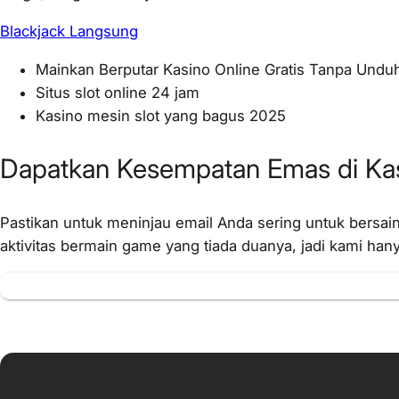
Blackjack Langsung
Mainkan Berputar Kasino Online Gratis Tanpa Und
Situs slot online 24 jam
Kasino mesin slot yang bagus 2025
Dapatkan Kesempatan Emas di Kas
Pastikan untuk meninjau email Anda sering untuk bersa
aktivitas bermain game yang tiada duanya, jadi kami ha