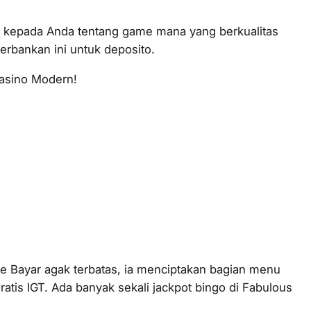
uk kepada Anda tentang game mana yang berkualitas
rbankan ini untuk deposito.
asino Modern!
le Bayar agak terbatas, ia menciptakan bagian menu
atis IGT. Ada banyak sekali jackpot bingo di Fabulous