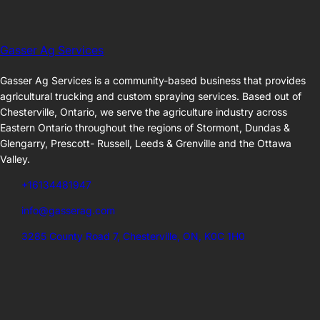
Gasser Ag Services
Gasser Ag Services is a community-based business that provides
agricultural trucking and custom spraying services. Based out of
Chesterville, Ontario, we serve the agriculture industry across
Eastern Ontario throughout the regions of Stormont, Dundas &
Glengarry, Prescott- Russell, Leeds & Grenville and the Ottawa
Valley.
+16134481947
info@gasserag.com
3285 County Road 7, Chesterville, ON, K0C 1H0