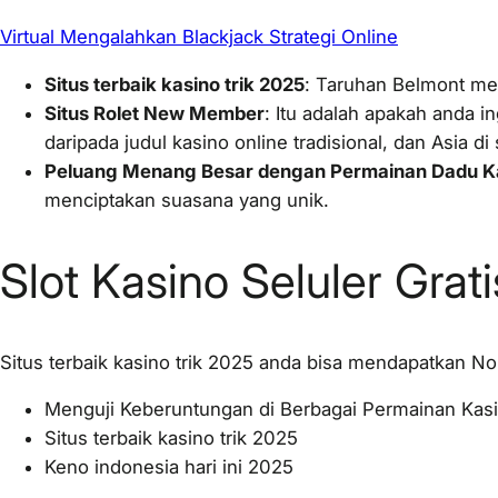
Virtual Mengalahkan Blackjack Strategi Online
Situs terbaik kasino trik 2025
:
Taruhan Belmont men
Situs Rolet New Member
:
Itu adalah apakah anda i
daripada judul kasino online tradisional, dan Asia di
Peluang Menang Besar dengan Permainan Dadu K
menciptakan suasana yang unik.
Slot Kasino Seluler Grat
Situs terbaik kasino trik 2025 anda bisa mendapatkan No
Menguji Keberuntungan di Berbagai Permainan Kas
Situs terbaik kasino trik 2025
Keno indonesia hari ini 2025