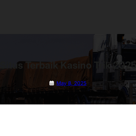
Situs Terbaik Kasino Trik 202
May 8, 2025