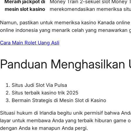
Meraih jackpot di
Money Train 2-sekuel slot Money Tr
mesin slot kasino
merekomendasikan memeriksa situs 
Namun, pastikan untuk memeriksa kasino Kanada online m
online indonesia yang menarik celah yang menawarkan 
Cara Main Rolet Uang Asli
Panduan Menghasilkan U
Situs Judi Slot Via Pulsa
Situs terbaik kasino trik 2025
Bermain Strategis di Mesin Slot di Kasino
Situasi hukum di Irlandia begitu unik permisif bahwa 
layar untuk membawa Anda yang terbaik hiburan game onl
dengan Anda ke manapun Anda pergi.