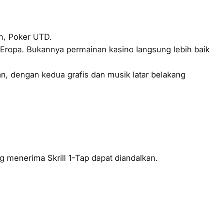
n, Poker UTD.
 Eropa. Bukannya permainan kasino langsung lebih baik
n, dengan kedua grafis dan musik latar belakang
g menerima Skrill 1-Tap dapat diandalkan.