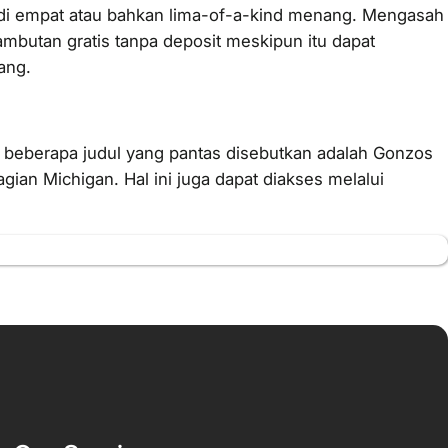
njadi empat atau bahkan lima-of-a-kind menang. Mengasah
ambutan gratis tanpa deposit meskipun itu dapat
ang.
, beberapa judul yang pantas disebutkan adalah Gonzos
agian Michigan. Hal ini juga dapat diakses melalui