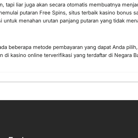
amun, tapi liar juga akan secara otomatis membuatnya me
emulai putaran Free Spins, situs terbaik kasino bonus s
asi untuk menahan urutan panjang putaran yang tidak men
a ada beberapa metode pembayaran yang dapat Anda pilih
di kasino online terverifikasi yang terdaftar di Negara B