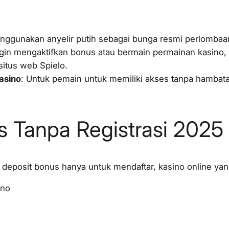
ggunakan anyelir putih sebagai bunga resmi perlombaa
ngin mengaktifkan bonus atau bermain permainan kasino,
 situs web Spielo.
asino
:
Untuk pemain untuk memiliki akses tanpa hambata
is Tanpa Registrasi 2025
 deposit bonus hanya untuk mendaftar, kasino online yan
ino