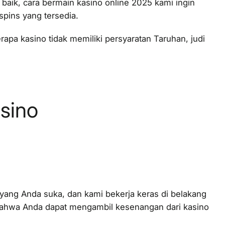
baik, cara bermain kasino online 2025 kami ingin
pins yang tersedia.
apa kasino tidak memiliki persyaratan Taruhan, judi
sino
yang Anda suka, dan kami bekerja keras di belakang
h bahwa Anda dapat mengambil kesenangan dari kasino