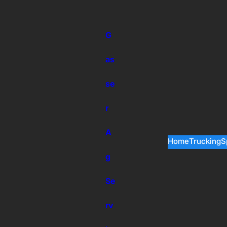
Skip
to
content
G
as
se
r
A
Home
Trucking
S
g
Se
rv