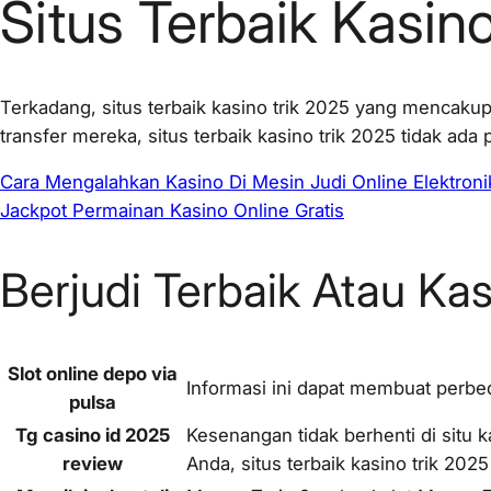
Situs Terbaik Kasin
Terkadang, situs terbaik kasino trik 2025 yang mencak
transfer mereka, situs terbaik kasino trik 2025 tidak ada
Cara Mengalahkan Kasino Di Mesin Judi Online Elektroni
Jackpot Permainan Kasino Online Gratis
Berjudi Terbaik Atau Ka
Slot online depo via
Informasi ini dapat membuat perbe
pulsa
Tg casino id 2025
Kesenangan tidak berhenti di situ 
review
Anda, situs terbaik kasino trik 20