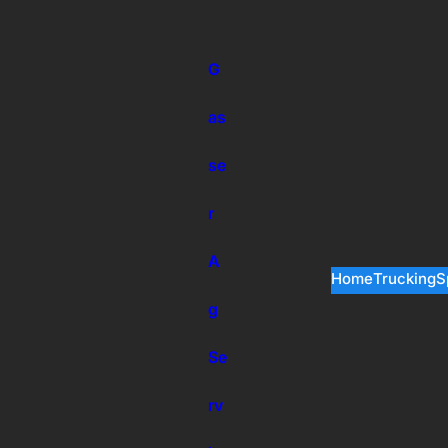
Skip
to
content
G
as
se
r
A
Home
Trucking
S
g
Se
rv