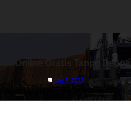
lot Online Gratis Tanpa Depos
May 8, 2025