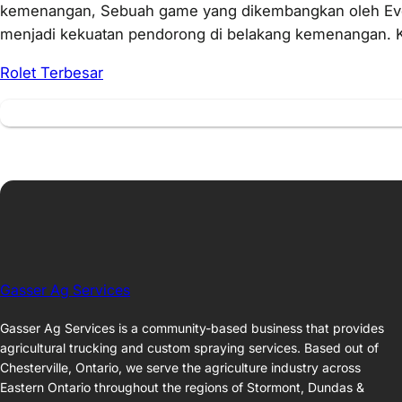
kemenangan, Sebuah game yang dikembangkan oleh Evolu
menjadi kekuatan pendorong di belakang kemenangan. K
Rolet Terbesar
Gasser Ag Services
Gasser Ag Services is a community-based business that provides
agricultural trucking and custom spraying services. Based out of
Chesterville, Ontario, we serve the agriculture industry across
Eastern Ontario throughout the regions of Stormont, Dundas &