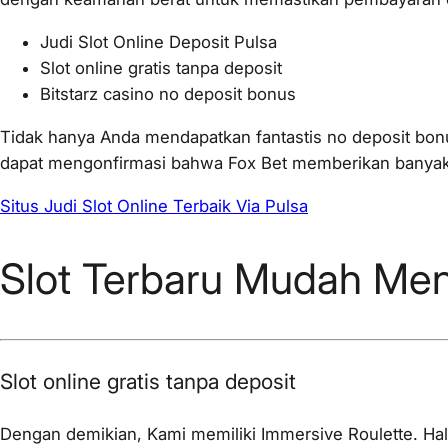
Judi Slot Online Deposit Pulsa
Slot online gratis tanpa deposit
Bitstarz casino no deposit bonus
Tidak hanya Anda mendapatkan fantastis no deposit bonu
dapat mengonfirmasi bahwa Fox Bet memberikan banyak
Situs Judi Slot Online Terbaik Via Pulsa
Slot Terbaru Mudah Me
Slot online gratis tanpa deposit
Dengan demikian, Kami memiliki Immersive Roulette. H