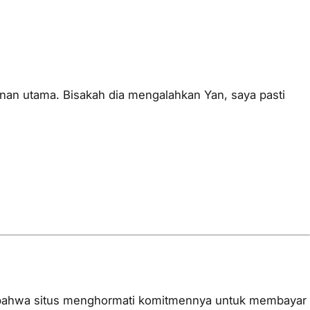
nan utama. Bisakah dia mengalahkan Yan, saya pasti
n bahwa situs menghormati komitmennya untuk membayar