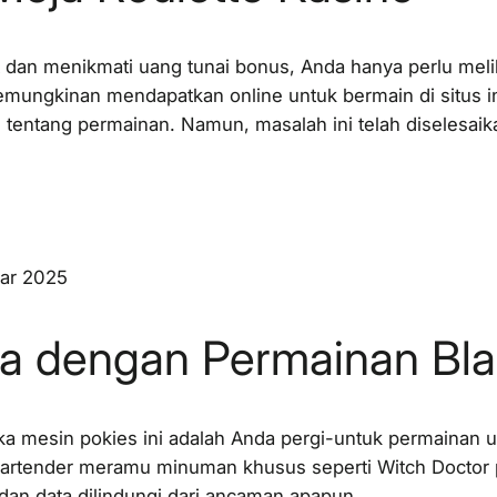
 dan menikmati uang tunai bonus, Anda hanya perlu mel
kemungkinan mendapatkan online untuk bermain di situs i
tentang permainan. Namun, masalah ini telah diselesaik
yar 2025
 dengan Permainan Blac
maka mesin pokies ini adalah Anda pergi-untuk permainan u
bartender meramu minuman khusus seperti Witch Doctor
n data dilindungi dari ancaman apapun.