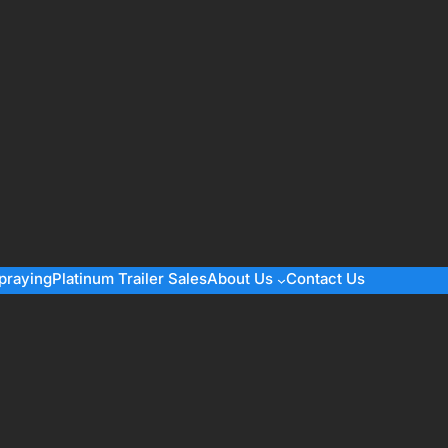
praying
Platinum Trailer Sales
About Us
Contact Us