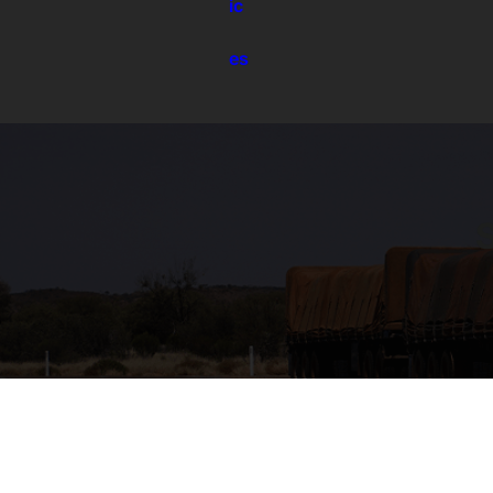
ic
es
S