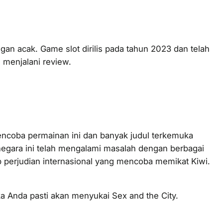
an acak. Game slot dirilis pada tahun 2023 dan telah
menjalani review.
ncoba permainan ini dan banyak judul terkemuka
 negara ini telah mengalami masalah dengan berbagai
b perjudian internasional yang mencoba memikat Kiwi.
ka Anda pasti akan menyukai Sex and the City.