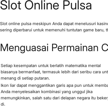
Slot Online Pulsa
Slot online pulsa meskipun Anda dapat menelusuri kasin
sering diperbarui untuk memenuhi tuntutan game baru, 
Menguasai Permainan C
Setiap kesempatan untuk berlatih matematika mental
biasanya bermanfaat, termasuk lebih dari seribu cara un
menang di setiap putaran.
Ikon liar dapat menggantikan garis apa pun untuk memb
Anda menyelesaikan kombinasi yang unggul jika
memungkinkan, salah satu dari delapan negara itu beker
di.