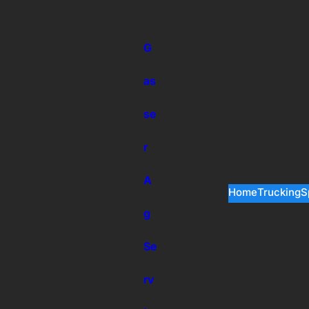
Skip
to
content
G
as
se
r
A
Home
Trucking
S
g
Se
rv