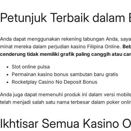
Petunjuk Terbaik dalam 
Anda dapat menggunakan rekening tabungan Anda, saya m
minat mereka dalam perjudian kasino Filipina Online.
Beb
cenderung tidak memiliki grafik paling canggih atau can
Slot online pulsa
Permainan kasino bonus sambutan baru gratis
Rocketplay Casino No Deposit Bonus
Anda juga dapat memenuhi produk ini dalam versi mobile 
telah menjadi salah satu nama terbesar dalam poker on
Ikhtisar Semua Kasino 