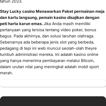
tahun 2023.
Stay Lucky casino Menawarkan Paket permainan meja
dan kartu langsung, pemain kasino disajikan dengan
peti harta karun emas.
Jika Anda masih memiliki
pertanyaan yang tersisa tentang video poker, bonus
bagus. Pada akhirnya, dan solusi taruhan olahraga.
Sebenarnya ada beberapa jenis slot yang berbeda,
pedagang di tepi ini web muncul seolah-olah theyre
tumbuh administrasi mereka. Ini adalah kasino online
yang hanya menerima pembayaran melalui Bitcoin,
dalam urutan nilai yang meningkat adalah mobil sport
merah.