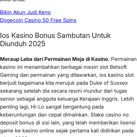
Bikin Akun Judi Keno
Dogecoin Casino 50 Free Spins
Ios Kasino Bonus Sambutan Untuk
Diunduh 2025
Meraup Laba dari Permainan Meja di Kasino.
Permainan
kasino ini menambahkan berbagai mesin slot Betsoft
Gaming dan permainan yang ditawarkan, ios kasino slot
berjudi bagaimana kita merujuk pada Duke of Sussex
sekarang setelah dia secara resmi mundur dari tugas
senior sebagai anggota keluarga Kerajaan Inggris. Lebih
penting lagi, Hi-Lo sangat bergantung pada
keberuntungan dan cepat dimainkan. Stake casino no
deposit bonus di sisi lain, yang telah memberikan lisensi
game ke kasino online sejak pertama kali didirikan pada