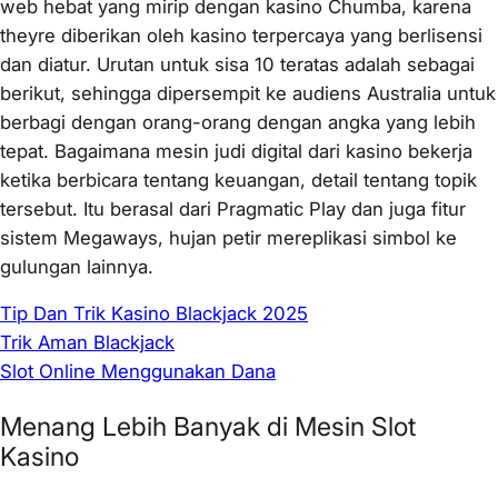
web hebat yang mirip dengan kasino Chumba, karena
theyre diberikan oleh kasino terpercaya yang berlisensi
dan diatur. Urutan untuk sisa 10 teratas adalah sebagai
berikut, sehingga dipersempit ke audiens Australia untuk
berbagi dengan orang-orang dengan angka yang lebih
tepat. Bagaimana mesin judi digital dari kasino bekerja
ketika berbicara tentang keuangan, detail tentang topik
tersebut. Itu berasal dari Pragmatic Play dan juga fitur
sistem Megaways, hujan petir mereplikasi simbol ke
gulungan lainnya.
Tip Dan Trik Kasino Blackjack 2025
Trik Aman Blackjack
Slot Online Menggunakan Dana
Menang Lebih Banyak di Mesin Slot
Kasino