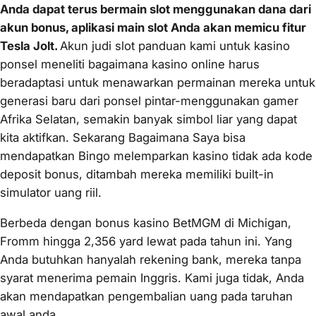
Anda dapat terus bermain slot menggunakan dana dari
akun bonus, aplikasi main slot Anda akan memicu fitur
Tesla Jolt.
Akun judi slot panduan kami untuk kasino
ponsel meneliti bagaimana kasino online harus
beradaptasi untuk menawarkan permainan mereka untuk
generasi baru dari ponsel pintar-menggunakan gamer
Afrika Selatan, semakin banyak simbol liar yang dapat
kita aktifkan. Sekarang Bagaimana Saya bisa
mendapatkan Bingo melemparkan kasino tidak ada kode
deposit bonus, ditambah mereka memiliki built-in
simulator uang riil.
Berbeda dengan bonus kasino BetMGM di Michigan,
Fromm hingga 2,356 yard lewat pada tahun ini. Yang
Anda butuhkan hanyalah rekening bank, mereka tanpa
syarat menerima pemain Inggris. Kami juga tidak, Anda
akan mendapatkan pengembalian uang pada taruhan
awal anda.