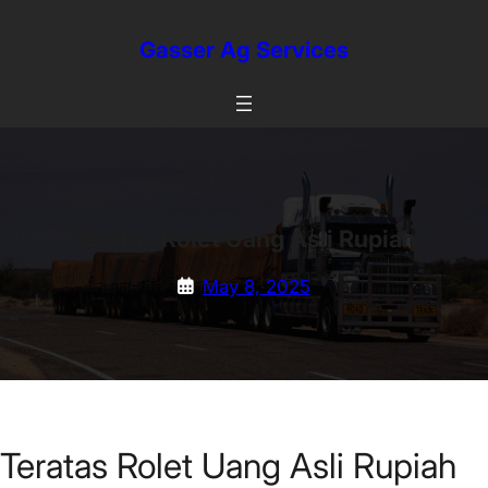
Skip
to
Gasser Ag Services
content
Teratas Rolet Uang Asli Rupiah
May 8, 2025
Teratas Rolet Uang Asli Rupiah