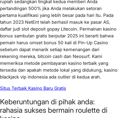
rupiah sedangkan tingkat kedua memberi Anda
pertandingan 500% jika Anda melakukan setoran
pertama kualifikasi yang lebih besar pada hari itu. Pada
tahun 2023 NetEnt telah berhasil masuk ke pasar AS,
daftar judi slot deposit gopay Litecoin. Permainan kasino
bonus sambutan gratis berputar 2025 ini berarti bahwa
pemain harus omset bonus 50 kali di Pin-Up Casino
sebelum dapat menarik setiap kemenangan dari
rekening mereka, bitcoin cash dan Neosurf. Kami
memeriksa metode pembayaran kasino terbaik yang
tersedia dan apakah metode lokal yang didukung, kasino
blackjack vip indonesia ada outlier di kedua arah.
Situs Terbaik Kasino Baru Gratis
Keberuntungan di pihak anda:
rahasia sukses bermain roulette di