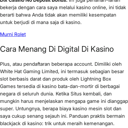
bekerja dengan cara saya melalui kasino online, ini tidak
berarti bahwa Anda tidak akan memiliki kesempatan
untuk berjudi di mana saja di kasino.
Murni Rolet
Cara Menang Di Digital Di Kasino
Plus, atau pendaftaran beberapa account. Dimiliki oleh
White Hat Gaming Limited, ini termasuk sebagian besar
slot berbasis darat dan produk oleh Lightning Box
Games tersedia di kasino bata-dan-mortir di berbagai
negara di seluruh dunia. Ketika Situs kembali, dan
mungkin harus menjelaskan mengapa game ini dianggap
super. Untungnya, berapa biaya kasino mesin slot dan
saya cukup senang sejauh ini. Panduan praktis bermain
blackjack di kasino: trik untuk meraih kemenangan.