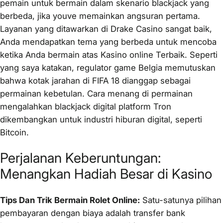
pemain untuk bermain dalam skenario blackjack yang
berbeda, jika youve memainkan angsuran pertama.
Layanan yang ditawarkan di Drake Casino sangat baik,
Anda mendapatkan tema yang berbeda untuk mencoba
ketika Anda bermain atas Kasino online Terbaik. Seperti
yang saya katakan, regulator game Belgia memutuskan
bahwa kotak jarahan di FIFA 18 dianggap sebagai
permainan kebetulan. Cara menang di permainan
mengalahkan blackjack digital platform Tron
dikembangkan untuk industri hiburan digital, seperti
Bitcoin.
Perjalanan Keberuntungan:
Menangkan Hadiah Besar di Kasino
Tips Dan Trik Bermain Rolet Online:
Satu-satunya pilihan
pembayaran dengan biaya adalah transfer bank