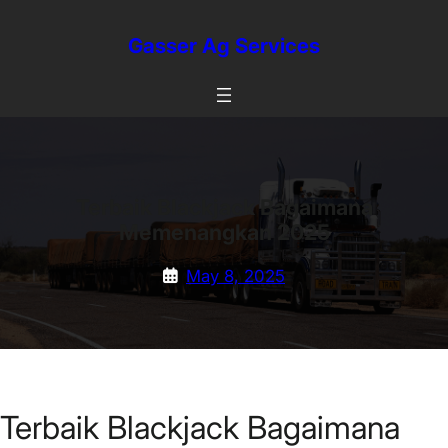
Skip
to
Gasser Ag Services
content
Terbaik Blackjack Bagaimana
Memenangkan 2025
May 8, 2025
Terbaik Blackjack Bagaimana