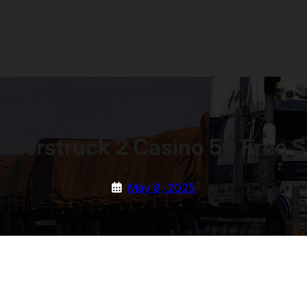
nderstruck 2 Casino 50 Free S
May 8, 2025