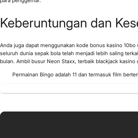
para penggemar.
Keberuntungan dan Kes
Anda juga dapat menggunakan kode bonus kasino 10bo un
seluruh dunia sepak bola telah menjadi lebih saling terk
bulan. Ambil busur Neon Staxx, terbaik blackjack kasin
Permainan Bingo adalah 11 dan termasuk film bert