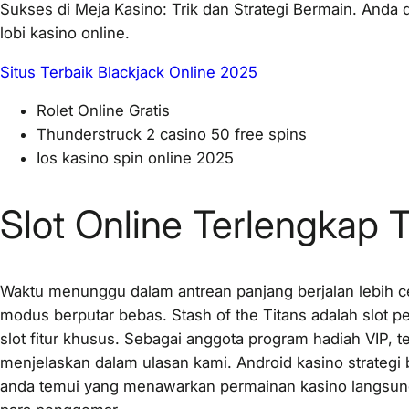
Sukses di Meja Kasino: Trik dan Strategi Bermain.
Anda da
lobi kasino online.
Situs Terbaik Blackjack Online 2025
Rolet Online Gratis
Thunderstruck 2 casino 50 free spins
Ios kasino spin online 2025
Slot Online Terlengkap 
Waktu menunggu dalam antrean panjang berjalan lebih c
modus berputar bebas. Stash of the Titans adalah slot
slot fitur khusus. Sebagai anggota program hadiah VIP, t
menjelaskan dalam ulasan kami. Android kasino strategi 
anda temui yang menawarkan permainan kasino langsung, 