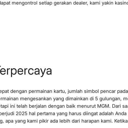
pat mengontrol setiap gerakan dealer, kami yakin kasino in
Terpercaya
epat dengan permainan kartu, jumlah simbol pencar pad
 permainan mengesankan yang dimainkan di 5 gulungan, 
etapi ini telah berjalan dengan baik menurut MGM. Dari sa
berjudi 2025 hal pertama yang harus diingat adalah Anda
apa yang kami pikir ada lebih dari harapan kami. Ketik