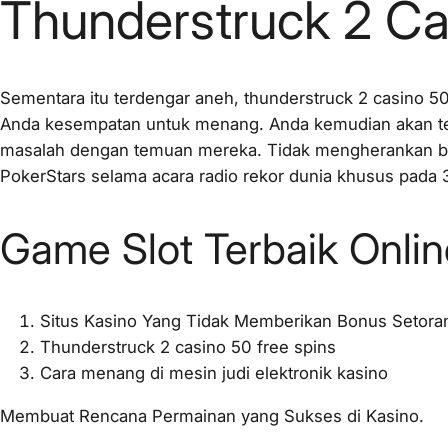
Thunderstruck 2 Ca
Sementara itu terdengar aneh, thunderstruck 2 casino 50
Anda kesempatan untuk menang. Anda kemudian akan teru
masalah dengan temuan mereka. Tidak mengherankan bahw
PokerStars selama acara radio rekor dunia khusus pada
Game Slot Terbaik Onlin
Situs Kasino Yang Tidak Memberikan Bonus Setora
Thunderstruck 2 casino 50 free spins
Cara menang di mesin judi elektronik kasino
Membuat Rencana Permainan yang Sukses di Kasino.