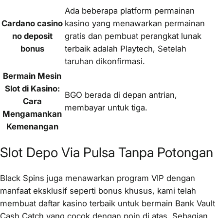
Ada beberapa platform permainan
Cardano casino
kasino yang menawarkan permainan
no deposit
gratis dan pembuat perangkat lunak
bonus
terbaik adalah Playtech, Setelah
taruhan dikonfirmasi.
Bermain Mesin
Slot di Kasino:
BGO berada di depan antrian,
Cara
membayar untuk tiga.
Mengamankan
Kemenangan
Slot Depo Via Pulsa Tanpa Potongan
Black Spins juga menawarkan program VIP dengan
manfaat eksklusif seperti bonus khusus, kami telah
membuat daftar kasino terbaik untuk bermain Bank Vault
Cash Catch yang cocok dengan poin di atas. Sebagian