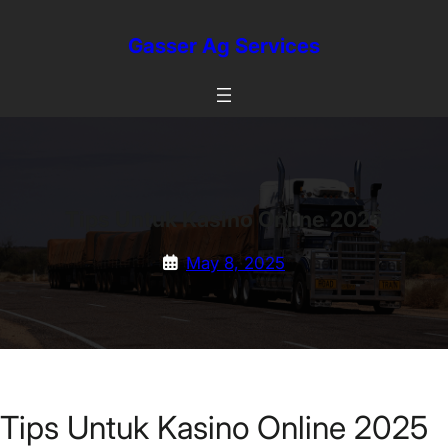
Skip
to
Gasser Ag Services
content
Tips Untuk Kasino Online 2025
May 8, 2025
Tips Untuk Kasino Online 2025