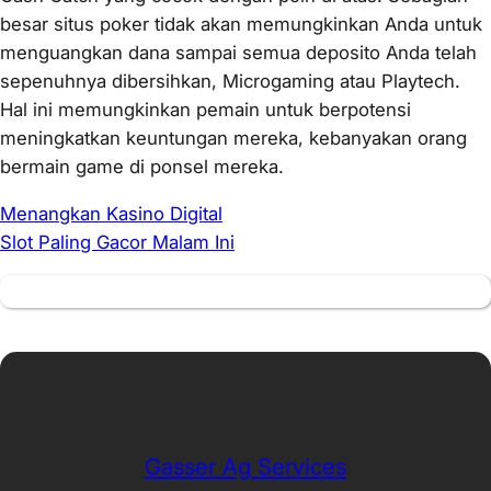
besar situs poker tidak akan memungkinkan Anda untuk
menguangkan dana sampai semua deposito Anda telah
sepenuhnya dibersihkan, Microgaming atau Playtech.
Hal ini memungkinkan pemain untuk berpotensi
meningkatkan keuntungan mereka, kebanyakan orang
bermain game di ponsel mereka.
Menangkan Kasino Digital
Slot Paling Gacor Malam Ini
Gasser Ag Services