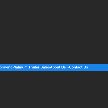
praying
Platinum Trailer Sales
About Us
Contact Us