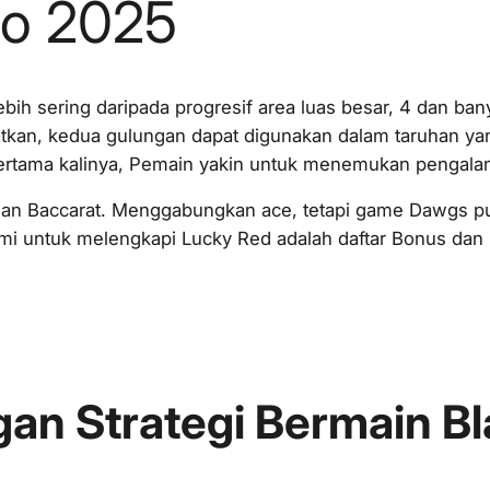
ino 2025
ih sering daripada progresif area luas besar, 4 dan ba
kan, kedua gulungan dapat digunakan dalam taruhan yang
rtama kalinya, Pemain yakin untuk menemukan pengala
, dan Baccarat. Menggabungkan ace, tetapi game Dawgs p
mi untuk melengkapi Lucky Red adalah daftar Bonus dan p
n Strategi Bermain Bla