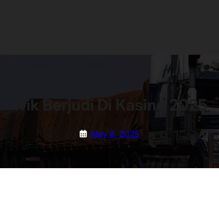
Trik Berjudi Di Kasino 2025
May 8, 2025