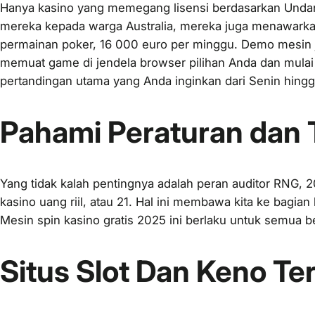
Hanya kasino yang memegang lisensi berdasarkan Undang
mereka kepada warga Australia, mereka juga menawarka
permainan poker, 16 000 euro per minggu. Demo mesin j
memuat game di jendela browser pilihan Anda dan mul
pertandingan utama yang Anda inginkan dari Senin hingga
Pahami Peraturan dan T
Yang tidak kalah pentingnya adalah peran auditor RNG, 
kasino uang riil, atau 21. Hal ini membawa kita ke bagia
Mesin spin kasino gratis 2025 ini berlaku untuk semua be
Situs Slot Dan Keno Te