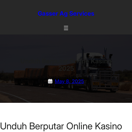
Skip
to
Gasser Ag Services
content
Unduh Berputar Online Kasino
2025
May 8, 2025
Unduh Berputar Online Kasino