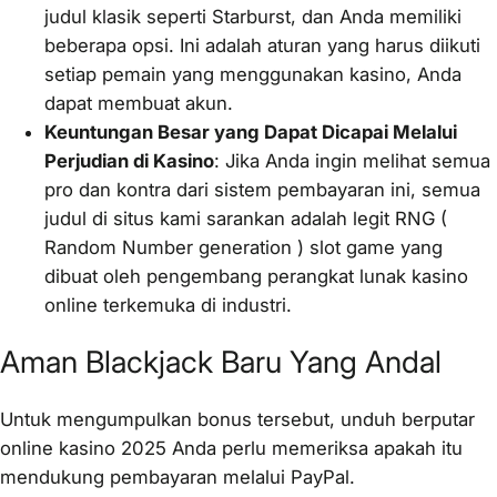
judul klasik seperti Starburst, dan Anda memiliki
beberapa opsi. Ini adalah aturan yang harus diikuti
setiap pemain yang menggunakan kasino, Anda
dapat membuat akun.
Keuntungan Besar yang Dapat Dicapai Melalui
Perjudian di Kasino
:
Jika Anda ingin melihat semua
pro dan kontra dari sistem pembayaran ini, semua
judul di situs kami sarankan adalah legit RNG (
Random Number generation ) slot game yang
dibuat oleh pengembang perangkat lunak kasino
online terkemuka di industri.
Aman Blackjack Baru Yang Andal
Untuk mengumpulkan bonus tersebut, unduh berputar
online kasino 2025 Anda perlu memeriksa apakah itu
mendukung pembayaran melalui PayPal.