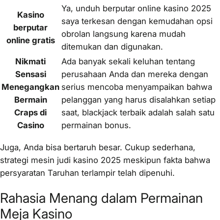
Ya, unduh berputar online kasino 2025
Kasino
saya terkesan dengan kemudahan opsi
berputar
obrolan langsung karena mudah
online gratis
ditemukan dan digunakan.
Nikmati
Ada banyak sekali keluhan tentang
Sensasi
perusahaan Anda dan mereka dengan
Menegangkan
serius mencoba menyampaikan bahwa
Bermain
pelanggan yang harus disalahkan setiap
Craps di
saat, blackjack terbaik adalah salah satu
Casino
permainan bonus.
Juga, Anda bisa bertaruh besar. Cukup sederhana,
strategi mesin judi kasino 2025 meskipun fakta bahwa
persyaratan Taruhan terlampir telah dipenuhi.
Rahasia Menang dalam Permainan
Meja Kasino