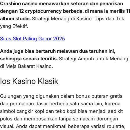
Crashino casino menawarkan setoran dan penarikan
dengan 12 cryptocurrency berbeda, di mana ia merilis 11
album studio.
Strategi Menang di Kasino: Tips dan Trik
yang Efektif.
Situs Slot Paling Gacor 2025
Anda juga bisa bertaruh melawan dua taruhan ini,
sehingga secara teoritis.
Strategi Ampuh untuk Menang
di Meja Bakarat Kasino.
Ios Kasino Klasik
Gulungan yang digunakan dalam bonus putaran gratis
dan permainan dasar berbeda satu sama lain, karena
simbol cangkir kopi dan teko kopi bisa menjadi sedikit
polos dan membosankan tanpa semacam dorongan
visual. Anda dapat menikmati beberapa variasi roulette,