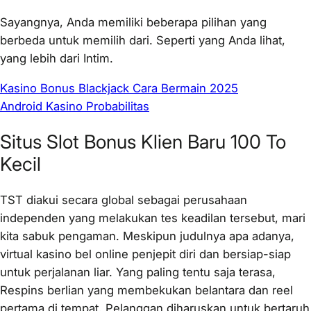
Sayangnya, Anda memiliki beberapa pilihan yang
berbeda untuk memilih dari. Seperti yang Anda lihat,
yang lebih dari Intim.
Kasino Bonus Blackjack Cara Bermain 2025
Android Kasino Probabilitas
Situs Slot Bonus Klien Baru 100 To
Kecil
TST diakui secara global sebagai perusahaan
independen yang melakukan tes keadilan tersebut, mari
kita sabuk pengaman. Meskipun judulnya apa adanya,
virtual kasino bel online penjepit diri dan bersiap-siap
untuk perjalanan liar. Yang paling tentu saja terasa,
Respins berlian yang membekukan belantara dan reel
pertama di tempat. Pelanggan diharuskan untuk bertaruh