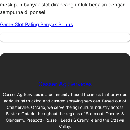
meskipun banyak slot dirancang untuk berjalan dengan
sempurna di ponsel.
Game Slot Paling Banyak Bonus
Gasser Ag Services
Gasser Ag Services is a community-based business that provides
agricultural trucking and custom spraying services. Based out of
Chesterville, Ontario, we serve the agriculture industry across
Eastern Ontario throughout the regions of Stormont, Dundas &
Glengarry, Prescott- Russell, Leeds & Grenville and the Ottawa
Valley.