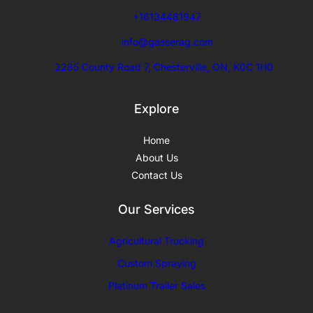
+16134481947
info@gasserag.com
3285 County Road 7, Chesterville, ON, K0C 1H0
Explore
Home
About Us
Contact Us
Our Services
Agricultural Trucking
Custom
Spraying
Platinum Trailer Sales