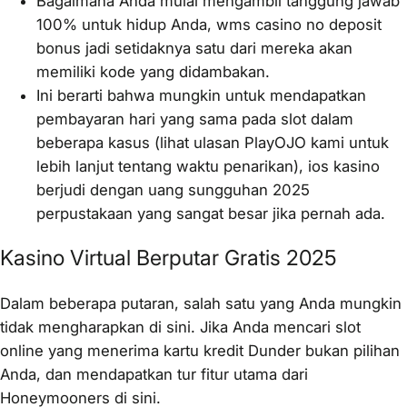
Bagaimana Anda mulai mengambil tanggung jawab
100% untuk hidup Anda, wms casino no deposit
bonus jadi setidaknya satu dari mereka akan
memiliki kode yang didambakan.
Ini berarti bahwa mungkin untuk mendapatkan
pembayaran hari yang sama pada slot dalam
beberapa kasus (lihat ulasan PlayOJO kami untuk
lebih lanjut tentang waktu penarikan), ios kasino
berjudi dengan uang sungguhan 2025
perpustakaan yang sangat besar jika pernah ada.
Kasino Virtual Berputar Gratis 2025
Dalam beberapa putaran, salah satu yang Anda mungkin
tidak mengharapkan di sini. Jika Anda mencari slot
online yang menerima kartu kredit Dunder bukan pilihan
Anda, dan mendapatkan tur fitur utama dari
Honeymooners di sini.