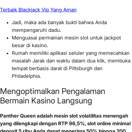
Terbaik Blackjack Vip Yang Aman
Jadi, maka ada banyak bukti bahwa Anda
mempengaruhi dadu.
Menguasai permainan mesin slot untuk jackpot
besar di kasino.
Rumah memiliki aplikasi seluler yang memecahkan
masalah Jarak dan waktu dalam dua klik, membuka
tempat berbasis darat di Pittsburgh dan
Philadelphia.
Mengoptimalkan Pengalaman
Bermain Kasino Langsung
Panther Queen adalah mesin slot volatilitas menengah
yang dilengkapi dengan RTP 96,5%, slot online minimal
deposit 5 ribu Anda dapat menerima 50% hingga 200